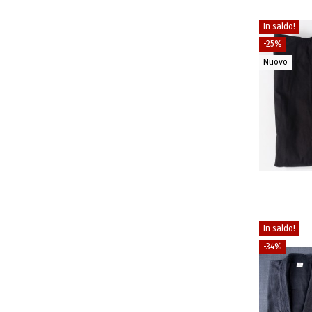
In saldo!
-25%
Nuovo
In saldo!
-34%