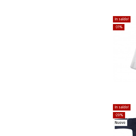
In saldo!
-31%
In saldo!
-20%
Nuovo