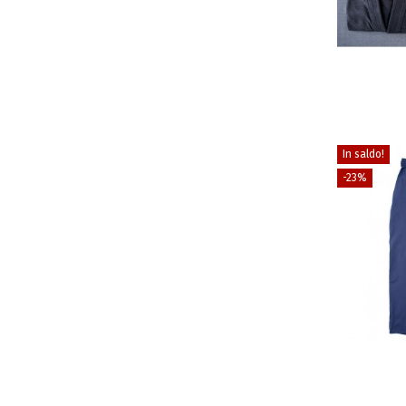
In saldo!
-23%