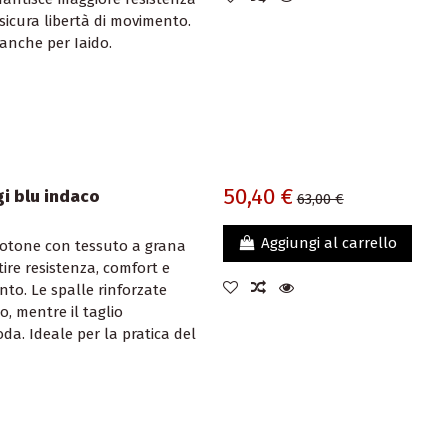
ssicura libertà di movimento.
 anche per Iaido.
50,40 €
i blu indaco
63,00 €
Aggiungi al carrello
 cotone con tessuto a grana
tire resistenza, comfort e
to. Le spalle rinforzate
 mentre il taglio
da. Ideale per la pratica del