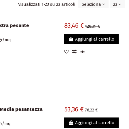
Visualizzati 1-23 su 23 articoli
Seleziona
23
83,46 €
Extra pesante
128,39 €
Aggiungi al carrello
 gr/mq
53,36 €
 Media pesantezza
76,22 €
Aggiungi al carrello
 gr/mq