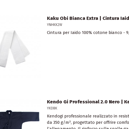
Kaku Obi Bianca Extra | Cintura Iai
YNHKK2W
Cintura per Iaido 100% cotone bianco - 9
Kendo Gi Professional 2.0 Nero | 
YKDBK
Kendogi professionale realizzato in resis
da 350 g/m², progettato per offrire comf
l’allenamento. Il rinforzo sulle spalle g