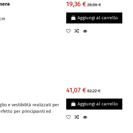
19,36 €
 nera
28,06 €
Aggiungi al carrello
 cm
41,07 €
62,22 €
Aggiungi al carrello
io e vestibilità realizzati per
rfetto per principianti ed