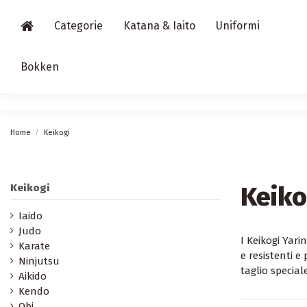
Categorie
Katana & Iaito
Uniformi
Bokken
Home
Keikogi
Keiko
Keikogi
Iaido
Judo
I Keikogi Yari
Karate
e resistenti e
Ninjutsu
taglio special
Aikido
Kendo
Obi