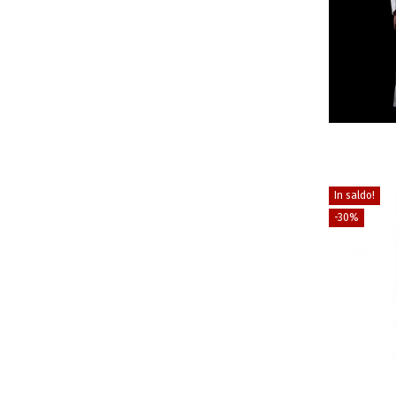
In saldo!
-30%