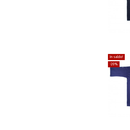
In saldo!
-20%