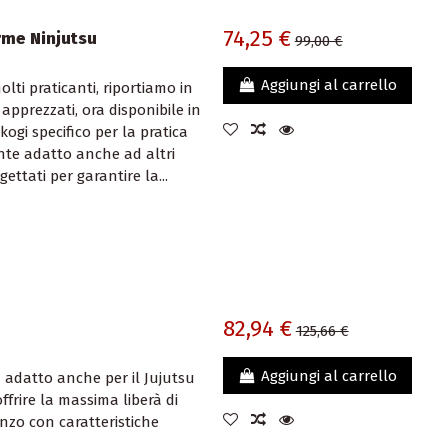
74,25 €
orme Ninjutsu
99,00 €
Aggiungi al carrello
ti praticanti, riportiamo in
apprezzati, ora disponibile in
ogi specifico per la pratica
nte adatto anche ad altri
ogettati per garantire la...
82,94 €
125,66 €
Aggiungi al carrello
a adatto anche per il Jujutsu
 offrire la massima liberà di
zo con caratteristiche