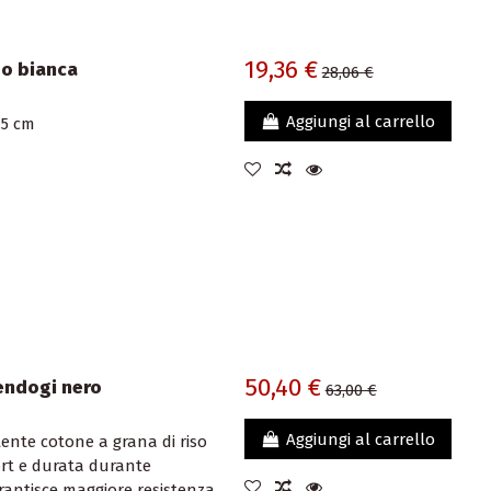
19,36 €
do bianca
28,06 €
Aggiungi al carrello
,5 cm
50,40 €
Kendogi nero
63,00 €
Aggiungi al carrello
tente cotone a grana di riso
ort e durata durante
arantisce maggiore resistenza