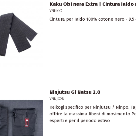
Kaku Obi nera Extra | Cintura Iaido
YNHKK2
Cintura per Iaido 100% cotone nero - 9,5
Ninjutsu Gi Natsu 2.0
YNNJG2N
Keikogi specifico per Ninjutsu / Ninpo. Tagl
offrire la massima liberà di movimento Pe
esperti e per il periodo estivo