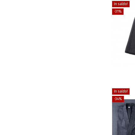
In saldo!
-31%
In saldo!
-34%