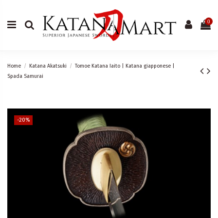
0
Home
Katana Akatsuki
Tomoe Katana Iaito | Katana giapponese |
Spada Samurai
-20%