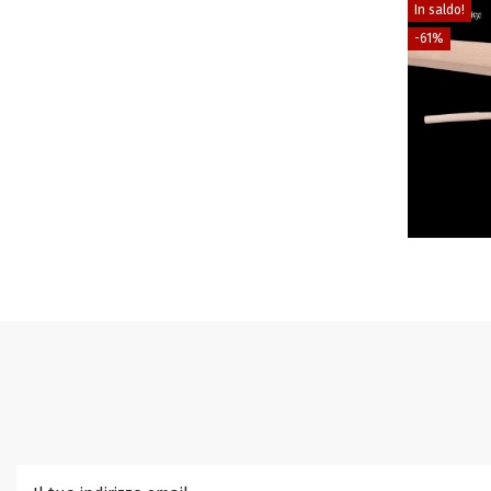
In saldo!
-61%