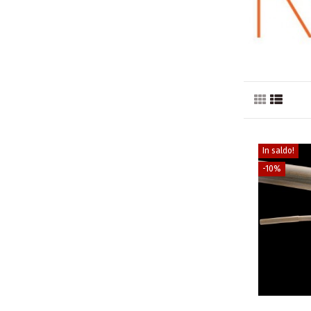
In saldo!
-10%