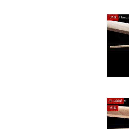
-34%
In saldo!
-61%