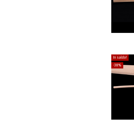
In saldo!
-38%