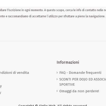
llare l'iscrizione in ogni momento. A questo scopo, cerca le info di contatto nelle no
utente e raccomandiamo di accettarne l´utilizzo per sfruttare a pieno la navigazione
Informazioni
ndizioni di vendita
FAQ - Domande frequenti
SCONTI PER DOJO ED ASSOCI
SPORTIVE
cy
Omaggi da non perdere!
y
Copyright © Giglio Web. All rights reserved.