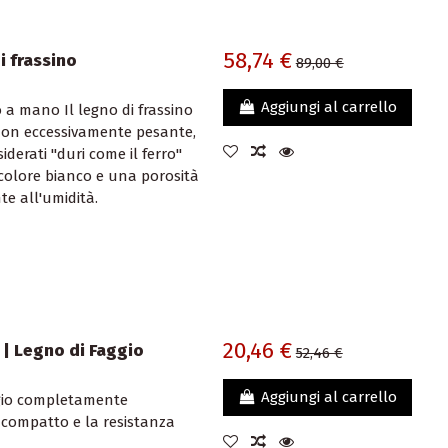
58,74 €
i frassino
89,00 €
Aggiungi al carrello
o a mano Il legno di frassino
 non eccessivamente pesante,
iderati "duri come il ferro"
 colore bianco e una porosità
te all'umidità.
20,46 €
 | Legno di Faggio
52,46 €
Aggiungi al carrello
ggio completamente
e compatto e la resistanza