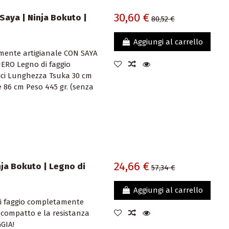
30,60 €
Saya | Ninja Bokuto |
80,52 €
Aggiungi al carrello
mente artigianale CON SAYA
ERO Legno di faggio
ici Lunghezza Tsuka 30 cm
86 cm Peso 445 gr. (senza
24,66 €
ja Bokuto | Legno di
57,34 €
Aggiungi al carrello
di faggio completamente
e compatto e la resistanza
GIA!