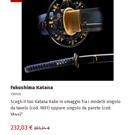
Fukushima Katana
YNH08
Scegli il tuo Katana Kake in omaggio fra i modelli singolo
da tavolo (cod. YA51) oppure singolo da parete (cod.
YA44)”
232,03 €
301,34 €