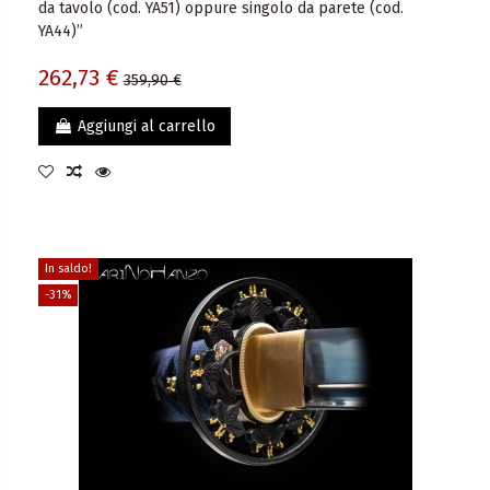
da tavolo (cod. YA51) oppure singolo da parete (cod.
YA44)”
262,73 €
359,90 €
Aggiungi al carrello
In saldo!
-31%