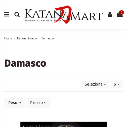
0
Home
Katana & Iaito
Damasco
Damasco
Seleziona
6
Peso
Prezzo