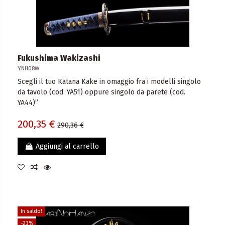
Fukushima Wakizashi
YNH08W
Scegli il tuo Katana Kake in omaggio fra i modelli singolo
da tavolo (cod. YA51) oppure singolo da parete (cod.
YA44)”
200,35 €
290,36 €
Aggiungi al carrello
In saldo!
-23%