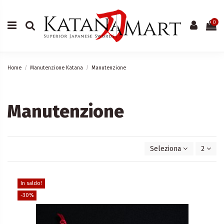
0
Home
Manutenzione Katana
Manutenzione
Manutenzione
Seleziona
2
In saldo!
-30%